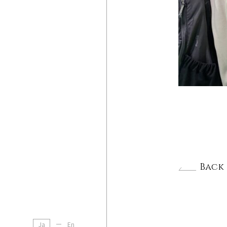
Back
Ja
En